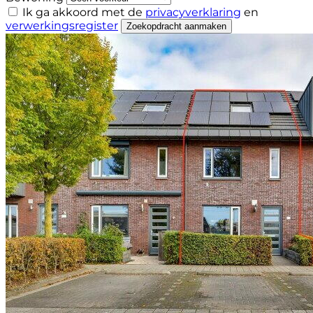
Ik ga akkoord met de
privacyverklaring
en
verwerkingsregister
Zoekopdracht aanmaken