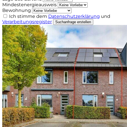
Mindestenergieausweis
Bewohnung
Ich stimme dem
Datenschutzerklärung
und
Verarbeitungsregister
Suchanfrage erstellen