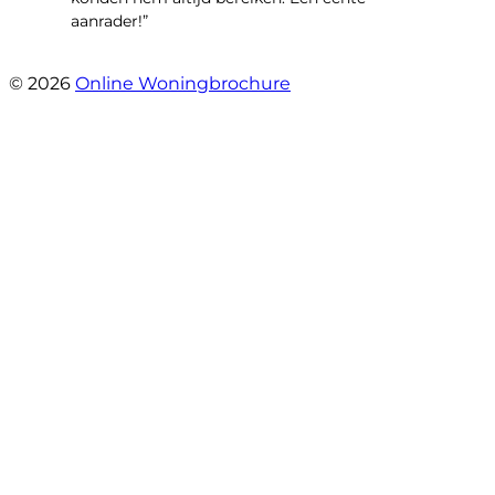
aanrader!”
- Margaret Skupińska
© 2026
Online Woningbrochure