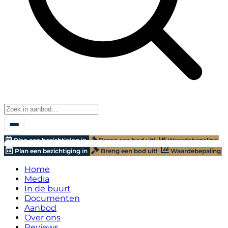
Plan een bezichtiging in
Breng een bod uit!
Waardebepaling
Plan een bezichtiging in
Breng een bod uit!
Waardebepaling
Home
Media
In de buurt
Documenten
Aanbod
Over ons
Reviews