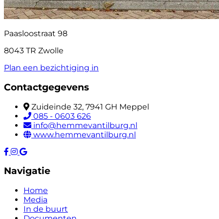
Paasloostraat 98
8043 TR Zwolle
Plan een bezichtiging in
Contactgegevens
Zuideinde 32, 7941 GH Meppel
085 - 0603 626
info@hemmevantilburg.nl
www.hemmevantilburg.nl
Navigatie
Home
Media
In de buurt
Documenten